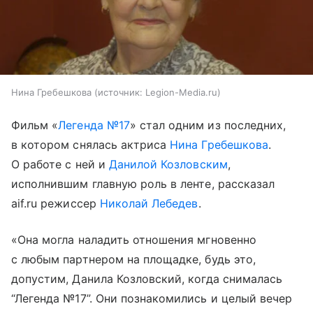
Нина Гребешкова
источник:
Legion-Media.ru
Фильм «
Легенда №17
» стал одним из последних,
в котором снялась актриса
Нина Гребешкова
.
О работе с ней и
Данилой Козловским
,
исполнившим главную роль в ленте, рассказал
aif.ru режиссер
Николай Лебедев
.
«Она могла наладить отношения мгновенно
с любым партнером на площадке, будь это,
допустим, Данила Козловский, когда снималась
“Легенда №17”. Они познакомились и целый вечер