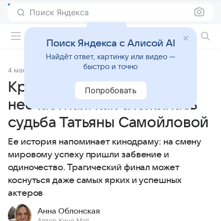
Поиск Яндекса
Фильмы онлайн
Поиск Яндекса с Алисой AI
Найдёт ответ, картинку или видео —
быстро и точно
4 мая 2025
Источник:
Кино Mail
Красивая, талантливая и
Попробовать
несчастная: как сложилась
судьба Татьяны Самойловой
Ее история напоминает кинодраму: на смену
мировому успеху пришли забвение и
одиночество. Трагический финал может
коснуться даже самых ярких и успешных
актеров
Анна Облонская
Автор Кино Mail