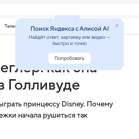
Телепрограмма
Звезды
Поиск Яндекса с Алисой AI
Найдёт ответ, картинку или видео —
быстро и точно
Попробовать
еглер: как она
в Голливуде
ыграть принцессу Disney. Почему
жки начала рушиться так