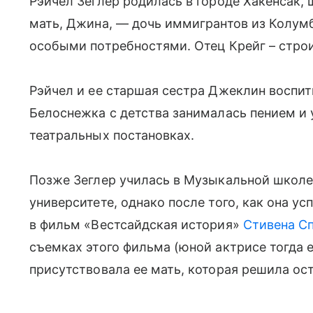
Рэйчел Зеглер родилась в городе Хакенсак,
мать, Джина, — дочь иммигрантов из Колумб
особыми потребностями. Отец Крейг – стро
Рэйчел и ее старшая сестра Джеклин воспи
Белоснежка с детства занималась пением и
театральных постановках.
Позже Зеглер училась в Музыкальной школе
университете, однако после того, как она у
в фильм «Вестсайдская история»
Стивена С
съемках этого фильма (юной актрисе тогда е
присутствовала ее мать, которая решила ост