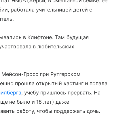
 штат Нью-Джерси, в смешанной семье: ее
ии, работала учительницей детей с
итель.
тывались в Клифтоне. Там будущая
 участвовала в любительских
 Мейсон-Гросс при Рутгерском
спешно прошла открытый кастинг и попала
пилберга
, учебу пришлось прервать. На
ще не было и 18 лет) даже
авить работу, чтобы поддержать дочь​.