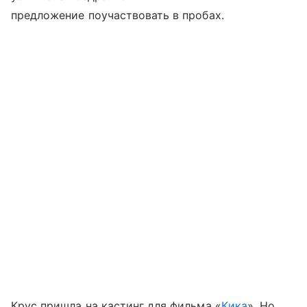
предложение поучаствовать в пробах.
Крус пришла на кастинг для фильма «
Кика
». Но