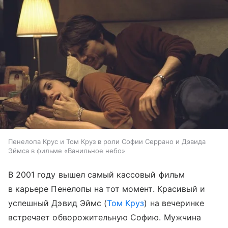
Пенелопа Крус и Том Круз в роли Софии Серрано и Дэвида
Эймса в фильме «Ванильное небо»
В 2001 году вышел самый кассовый фильм
в карьере Пенелопы на тот момент. Красивый и
успешный Дэвид Эймс (
Том Круз
) на вечеринке
встречает обворожительную Софию. Мужчина