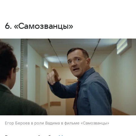
6. «Самозванцы»
Егор Бероев в роли Вадима в фильме «Самозванцы»