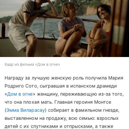
Кадр из фильма «Дом в огне»
Награду за лучшую женскую роль получила Мария
Родриго Сото, сыгравшая в испанском драмеди
«
Дом в огне
» женщину, переживающую из-за того,
что она плохая мать. Главная героиня Монтсе
(
Эмма Виларасау
) собирает в фамильном гнезде,
выставленном на продажу, всю семью: взрослых
детей с их спутниками и отпрысками, а также