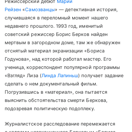
Режиссерский дебют
Марии
Рейзен
«
Самозванцы
» — детективная история,
случившаяся в переломный момент нашего
недавнего прошлого. 1993 год, именитый
советский режиссер Борис Берков найден
мертвым в загородном доме, там же обнаружен
отснятый материал экранизации «Бориса
Годунова», над которой работал мастер. Его
ученица, корреспондент популярной программы
«Взгляд» Лиза (
Линда Лапиньш
) получает задание
сделать о нем документальный фильм.
Погрузившись в «материал», она пытается
выяснить обстоятельства смерти Беркова,
подозревая политическую подоплеку.
Журналистское расследование перемежается
с кадрами незаконченного Берковым «Бориса