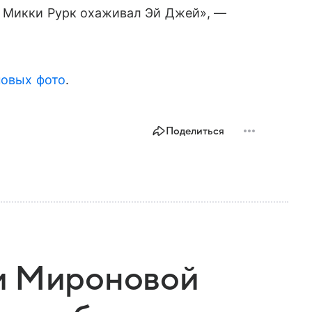
а Микки Рурк охаживал Эй Джей», —
новых фото
.
Поделиться
и Мироновой