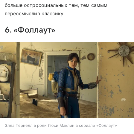
больше остросоциальных тем, тем самым
переосмыслив классику.
6. «Фоллаут»
Элла Пернелл в роли Люси Маклин в сериале «Фоллаут»