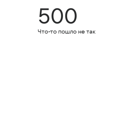
500
Что-то пошло не так