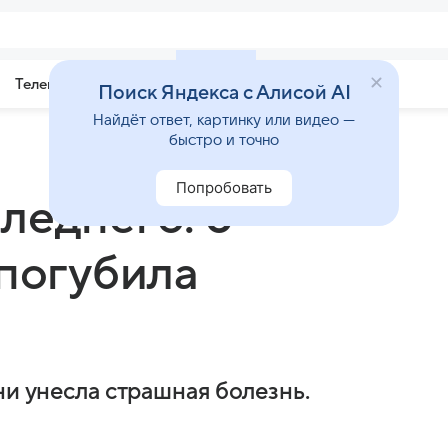
Телепрограмма
Звезды
Поиск Яндекса с Алисой AI
Найдёт ответ, картинку или видео —
быстро и точно
Попробовать
леднего: 6
 погубила
ни унесла страшная болезнь.