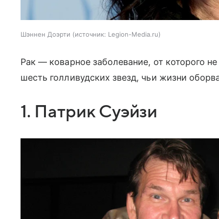
Шэннен Доэрти
источник:
Legion-Media.ru
Рак — коварное заболевание, от которого н
шесть голливудских звезд, чьи жизни оборва
1. Патрик Суэйзи