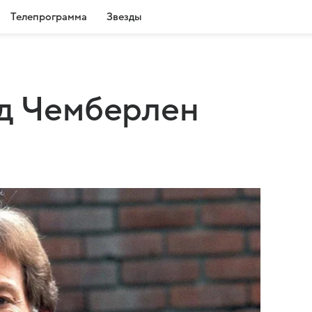
Телепрограмма
Звезды
рд Чемберлен