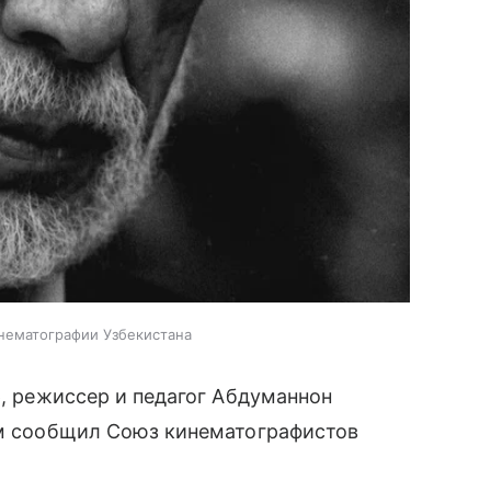
инематографии Узбекистана
р, режиссер и педагог Абдуманнон
том сообщил Союз кинематографистов