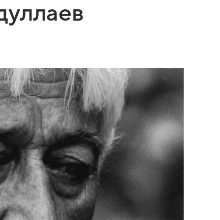
дуллаев