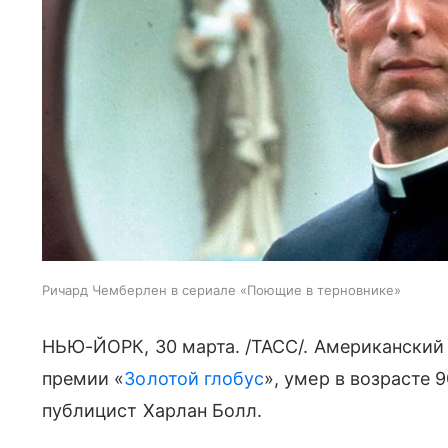
Ричард Чемберлен в сериале «Поющие в терновнике»
НЬЮ-ЙОРК, 30 марта. /ТАСС/. Американский
премии «
Золотой глобус
», умер в возрасте 
публицист Харлан Болл.