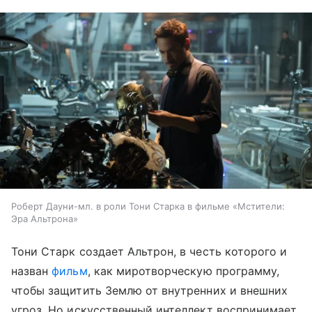
Роберт Дауни-мл. в роли Тони Старка в фильме «Мстители:
Эра Альтрона»
Тони Старк создает Альтрон, в честь которого и
назван
фильм
, как миротворческую программу,
чтобы защитить Землю от внутренних и внешних
угроз. Но искусственный интеллект воспринимает