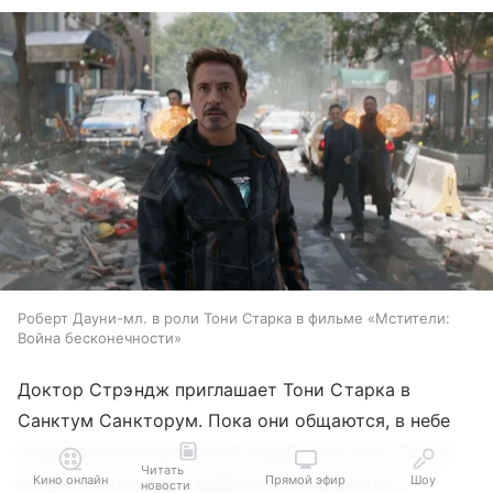
Роберт Дауни-мл. в роли Тони Старка в фильме «Мстители:
Война бесконечности»
Доктор Стрэндж приглашает Тони Старка в
Санктум Санкторум. Пока они общаются, в небе
появляется космический корабль-кольцо. Герои
Читать
спешат на помощь людям и сталкиваются с
Кино онлайн
Прямой эфир
Шоу
новости