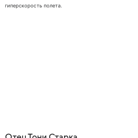
гиперскорость полета.
Отец Тони Старка