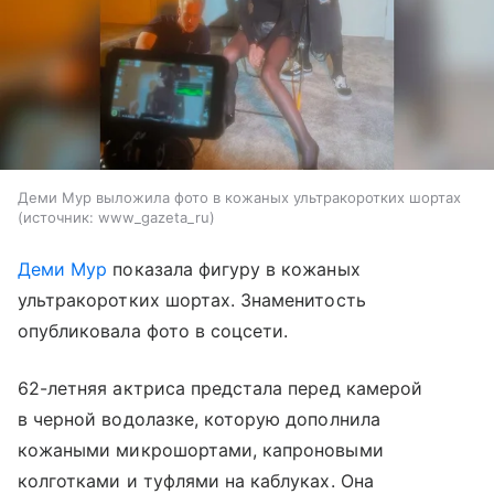
Деми Мур выложила фото в кожаных ультракоротких шортах
источник:
www_gazeta_ru
Деми Мур
показала фигуру в кожаных
ультракоротких шортах. Знаменитость
опубликовала фото в соцсети.
62-летняя актриса предстала перед камерой
в черной водолазке, которую дополнила
кожаными микрошортами, капроновыми
колготками и туфлями на каблуках. Она