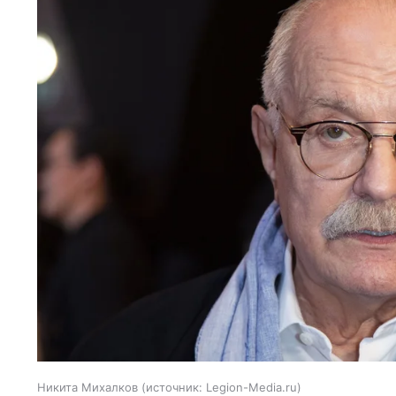
Никита Михалков
источник:
Legion-Media.ru