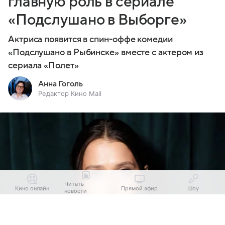
главную роль в сериале
«Подслушано в Выборге»
Актриса появится в спин-оффе комедии
«Подслушано в Рыбинске» вместе с актером из
сериала «Полет»
Анна Гоголь
Редактор Кино Mail
Читать
Кино онлайн
Прямой эфир
Шоу
новости
Выберите комментарий
Выберите комментарий
Выберите комментарий