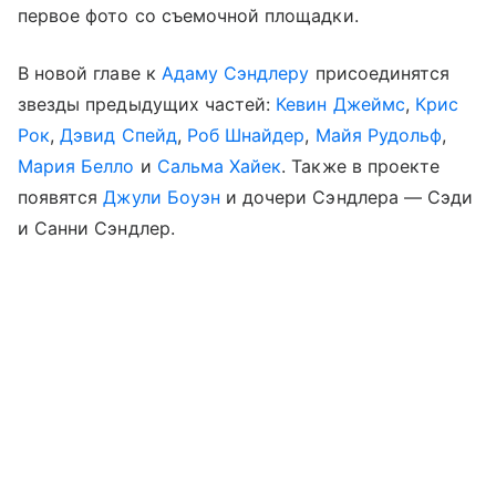
первое фото со съемочной площадки.
В новой главе к
Адаму Сэндлеру
присоединятся
звезды предыдущих частей:
Кевин Джеймс
,
Крис
Рок
,
Дэвид Спейд
,
Роб Шнайдер
,
Майя Рудольф
,
Мария Белло
и
Сальма Хайек
. Также в проекте
появятся
Джули Боуэн
и дочери Сэндлера — Сэди
и Санни Сэндлер.