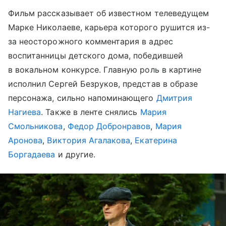
Фильм рассказывает об известном телеведущем
Марке Николаеве, карьера которого рушится из-
за неосторожного комментария в адрес
воспитанницы детского дома, победившей
в вокальном конкурсе. Главную роль в картине
исполнил Сергей Безруков, представ в образе
персонажа, сильно напоминающего
Дмитрия
Нагиева
. Также в ленте снялись
Мария
Смольникова
,
Федор Добронравов
,
Мария
Аронова
,
Виктория Агалакова
,
Екатерина
Боргадаева
и другие.