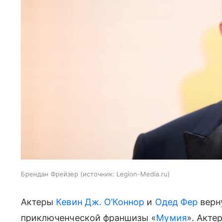
Брендан Фрейзер
источник:
Legion-Media.ru
Актеры
Кевин Дж. О’Коннор
и
Одед Фер
верну
приключенческой франшизы «
Мумия
». Акте