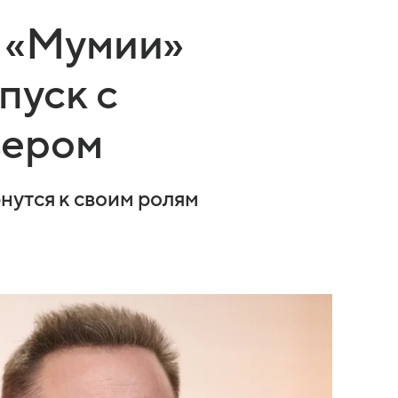
й «Мумии»
пуск с
зером
нутся к своим ролям