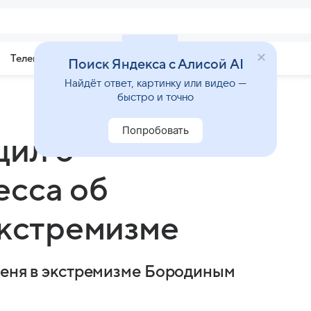
Телепрограмма
Звезды
Поиск Яндекса с Алисой AI
Найдёт ответ, картинку или видео —
быстро и точно
Попробовать
щил о
есса об
экстремизме
меня в экстремизме Бородиным