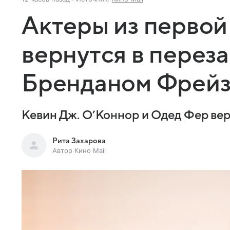
Актеры из перво
вернутся в переза
Бренданом Фрей
Кевин Дж. О’Коннор и Одед Фер вер
Рита Захарова
Автор Кино Mail