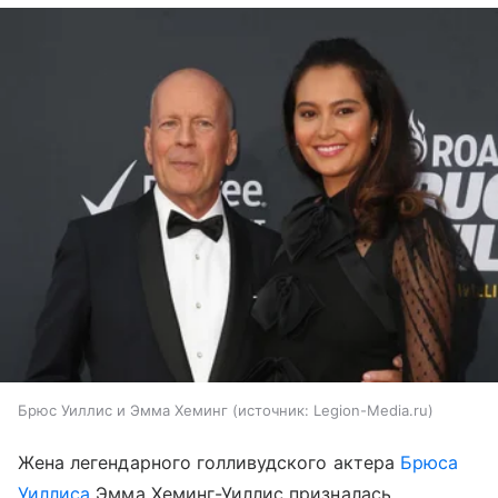
Брюс Уиллис и Эмма Хеминг
источник:
Legion-Media.ru
Жена легендарного голливудского актера
Брюса
Уиллиса
Эмма Хеминг-Уиллис призналась,