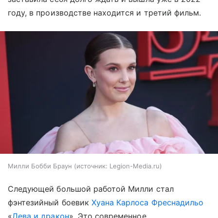
году, в производстве находится и третий фильм.
Милли Бобби Браун
источник:
Legion-Media.ru
Следующей большой работой Милли стал
фэнтезийный боевик
Хуана Карлоса Фреснадильо
«
Дева и дракон
». Это современное