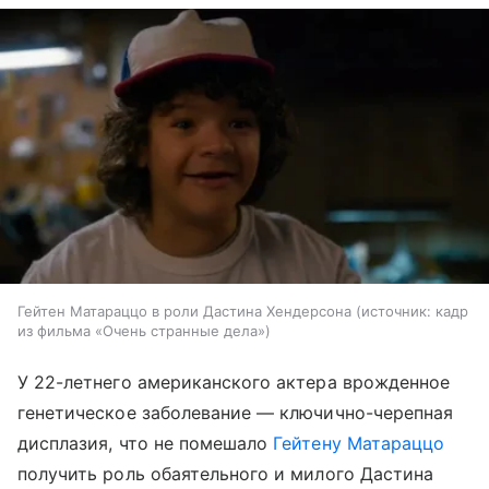
Гейтен Матараццо в роли Дастина Хендерсона
источник:
кадр
из фильма «Очень странные дела»
У 22-летнего американского актера врожденное
генетическое заболевание — ключично-черепная
дисплазия, что не помешало
Гейтену Матараццо
получить роль обаятельного и милого Дастина