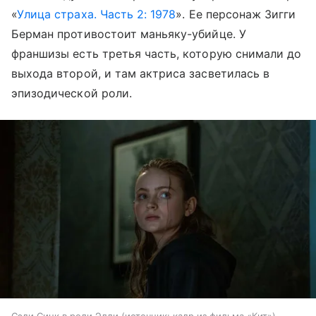
«
Улица страха. Часть 2: 1978
». Ее персонаж Зигги
Берман противостоит маньяку-убийце. У
франшизы есть третья часть, которую снимали до
выхода второй, и там актриса засветилась в
эпизодической роли.
Сэди Синк в роли Элли
источник:
кадр из фильма «Кит»