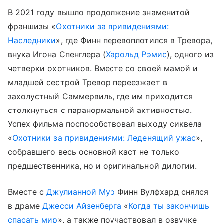
В 2021 году вышло продолжение знаменитой
франшизы «
Охотники за привидениями:
Наследники
», где Финн перевоплотился в Тревора,
внука Игона Спенглера (
Харольд Рэмис
), одного из
четверки охотников. Вместе со своей мамой и
младшей сестрой Тревор переезжает в
захолустный Саммервиль, где им приходится
столкнуться с паранормальной активностью.
Успех фильма поспособствовал выходу сиквела
«
Охотники за привидениями: Леденящий ужас
»,
собравшего весь основной каст не только
предшественника, но и оригинальной дилогии.
Вместе с
Джулианной Мур
Финн Вулфхард снялся
в драме
Джесси Айзенберга
«
Когда ты закончишь
спасать мир
», а также поучаствовал в озвучке