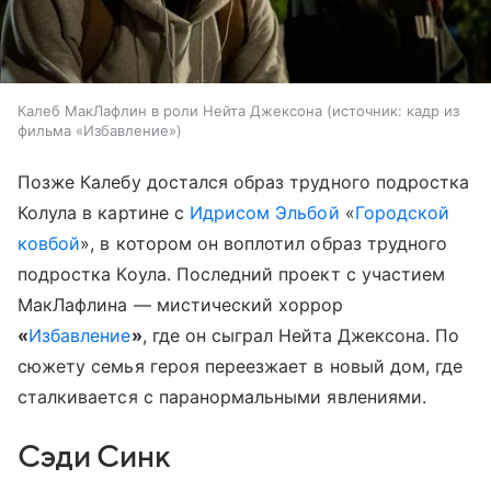
Калеб МакЛафлин в роли Нейта Джексона
источник:
кадр из
фильма «Избавление»
Позже Калебу достался образ трудного подростка
Колула в картине с
Идрисом Эльбой
«
Городской
ковбой
», в котором он воплотил образ трудного
подростка Коула. Последний проект с участием
МакЛафлина — мистический хоррор
«
Избавление
»
, где он сыграл Нейта Джексона. По
сюжету семья героя переезжает в новый дом, где
сталкивается с паранормальными явлениями.
Сэди Синк