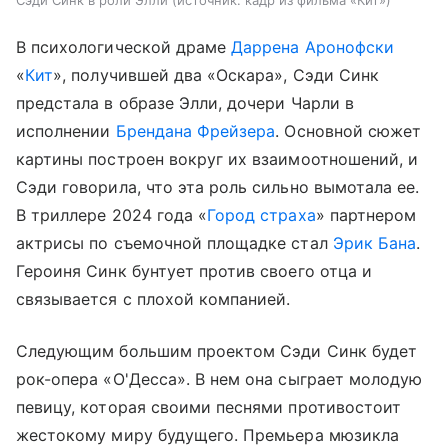
В психологической драме
Даррена Аронофски
«
Кит
», получившей два «Оскара», Сэди Синк
предстала в образе Элли, дочери Чарли в
исполнении
Брендана Фрейзера
. Основной сюжет
картины построен вокруг их взаимоотношений, и
Сэди говорила, что эта роль сильно вымотала ее.
В триллере 2024 года «
Город страха
» партнером
актрисы по съемочной площадке стал
Эрик Бана
.
Героиня Синк бунтует против своего отца и
связывается с плохой компанией.
Следующим большим проектом Сэди Синк будет
рок-опера «О'Десса». В нем она сыграет молодую
певицу, которая своими песнями противостоит
жестокому миру будущего. Премьера мюзикла