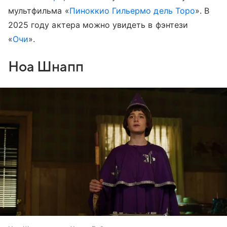
мультфильма «
Пиноккио Гильермо дель Торо
». В
2025 году актера можно увидеть в фэнтези
«
Очи
».
Ноа Шнапп