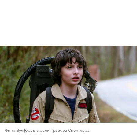
Финн Вулфхард в роли Тревора Спенглера