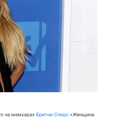
го на мемуарах
Бритни Спирс
«Женщина