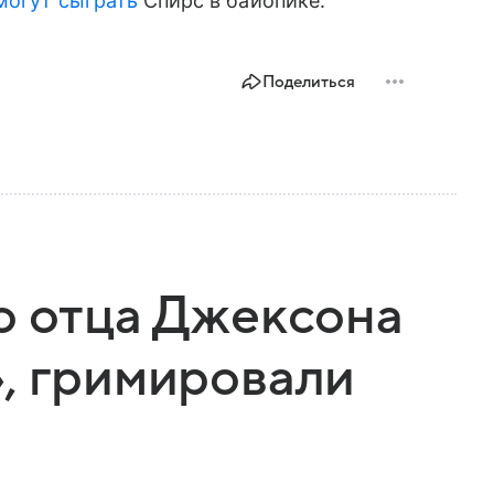
могут сыграть
Спирс в байопике.
Поделиться
о отца Джексона
, гримировали