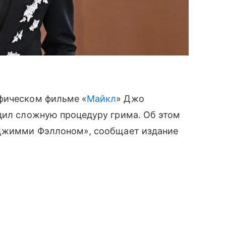
афическом фильме «
Майкл
» Джо
одил сложную процедуру грима. Об этом
 Джимми Фэллоном», сообщает издание