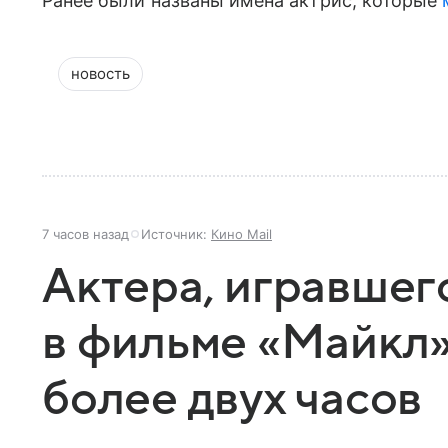
Ранее были названы имена актрис, которые
новость
7 часов назад
Источник:
Кино Mail
Актера, игравшег
в фильме «Майкл»
более двух часов