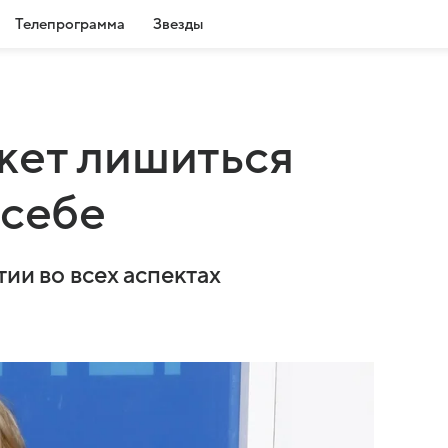
Телепрограмма
Звезды
жет лишиться
 себе
тии во всех аспектах