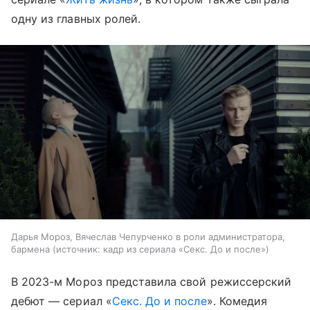
одну из главных ролей.
Дарья Мороз, Вячеслав Чепурченко в роли администратора,
бармена
источник:
кадр из сериала «Секс. До и после»
В 2023-м Мороз представила свой режиссерский
дебют — сериал «
Секс. До и после
». Комедия