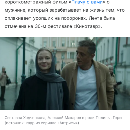
короткометражный фильм «
Плачу с вами
» о
мужчине, который зарабатывает на жизнь тем, что
оплакивает усопших на похоронах. Лента была
отмечена на 30-м фестивале «Кинотавр».
Светлана Ходченкова, Алексей Макаров в роли Полины, Геры
источник:
кадр из сериала «Актрисы»