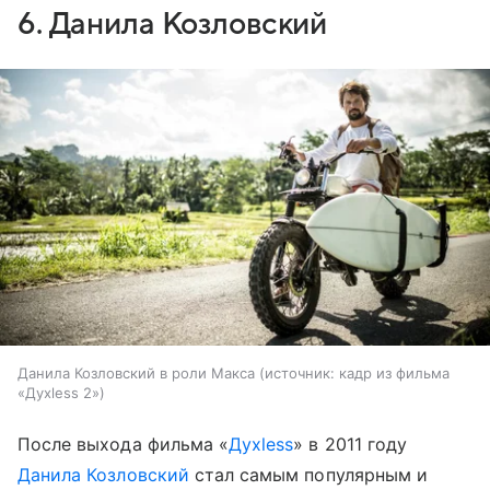
6. Данила Козловский
Данила Козловский в роли Макса
источник:
кадр из фильма
«Духless 2»
После выхода фильма «
Духless
» в 2011 году
Данила Козловский
стал самым популярным и