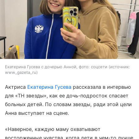
Екатерина Гусева с дочерью Анной, фото: соцсети
источник:
www_gazeta_ru
Актриса
Екатерина Гусева
рассказала в интервью
для «ТН звезды», как ее дочь-подросток спасает
больных детей. По словам звезды, ради этой цели
Анна выступает на сцене.
«Наверное, каждую маму охватывают
восторженные чувства, когда дети в чем-то лучше