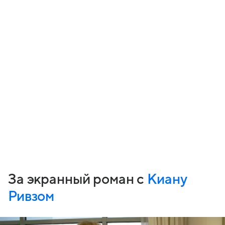
За экранный роман с
Киану
Ривзом