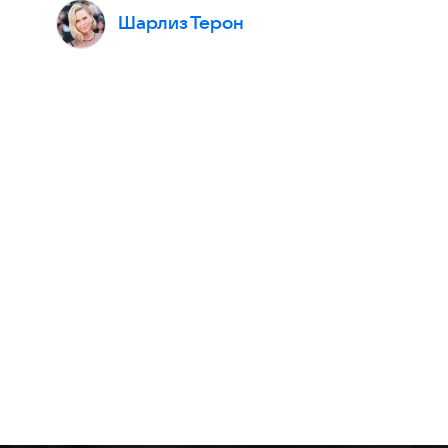
Шарлиз Терон