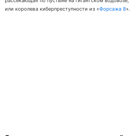
рассекающая по пустыне на гигантском водовозе,
или королева киберпреступности из «
Форсажа 8
».