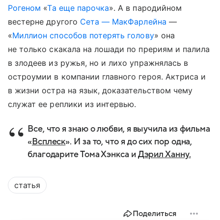
Рогеном
«
Та еще парочка
». А в пародийном
вестерне другого
Сета — МакФарлейна
—
«
Миллион способов потерять голову
» она
не только скакала на лошади по прериям и палила
в злодеев из ружья, но и лихо упражнялась в
остроумии в компании главного героя. Актриса и
в жизни остра на язык, доказательством чему
служат ее реплики из интервью.
Все, что я знаю о любви, я выучила из фильма
«
Всплеск
». И за то, что я до сих пор одна,
благодарите Тома Хэнкса и
Дэрил Ханну.
статья
Поделиться