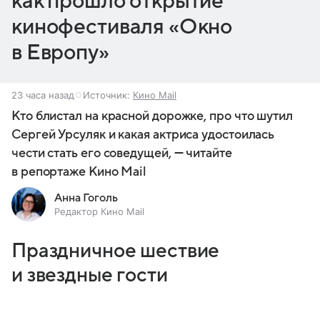
как прошло открытие
кинофестиваля «Окно
в Европу»
23 часа назад
Источник:
Кино Mail
Кто блистал на красной дорожке, про что шутил
Сергей Урсуляк и какая актриса удостоилась
чести стать его соведущей, — читайте
в репортаже Кино Mail
Анна Гоголь
Редактор Кино Mail
Праздничное шествие
и звездные гости