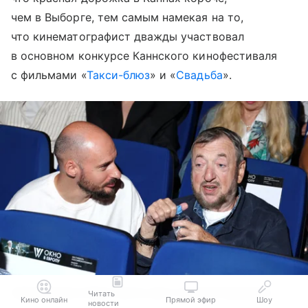
чем в Выборге, тем самым намекая на то,
что кинематографист дважды участвовал
в основном конкурсе Каннского кинофестиваля
с фильмами «
Такси-блюз
» и «
Свадьба
».
Савва Минаев и Павел Лунгин, фото: Геннадий Авраменко
Читать
Кино онлайн
Прямой эфир
Шоу
новости