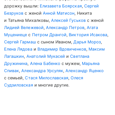
дорожку вышли:
Елизавета Боярская
,
Сергей
Безруков
с женой
Анной Матисон
, Никита
и Татьяна Михалковы,
Алексей Гуськов
с женой
Лидией Вележевой
,
Александр Петров
,
Агата
Муцениеце
с
Петром Дрангой
,
Виктория Исакова
,
Сергей Гармаш
с сыном Иваном,
Дарья Мороз
,
Елена Лядова
и
Владимир Вдовиченков
,
Максим
Лагашкин
,
Анатолий Мукасей
и
Светлана
Дружинина
,
Алена Бабенко
с мужем,
Марьяна
Спивак
,
Александра Урсуляк
,
Александр Яценко
с семьей,
Стася Милославская
,
Олеся
Судзиловская
и многие другие.