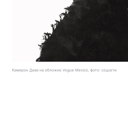
Кэмерон Диаз на обложке Vogue Mexico, фото: соцсети