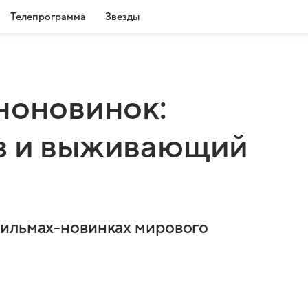
Телепрограмма
Звезды
ноновинок:
з и выживающий
фильмах-новинках мирового