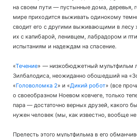
на своем пути — пустынные дома, деревья, 
мире приходится выживать одинокому темно
сводит его с другими выживающими в лесу 
их с капибарой, ленивцем, лабрадором и п
испытаниям и надеждам на спасение.
«
Течение
» — низкобюджетный мультфильм л
Зилбалодиса, неожиданно обошедший на «Зо
«
Головоломка 2
» и «
Дикий робот
» (все про
о своеобразном Ноевом ковчеге, только теп
пара — достаточно верных друзей, какого бы
нужен человек (мы, как известно, вообще н
Прелесть этого мультфильма в его обманчив