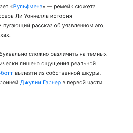
ает «
Вульфмена
» — ремейк сюжета
иссера Ли Уоннелла история
 пугающий рассказ об уязвленном эго,
хах.
буквально сложно различить на темных
ктически лишено ощущения реальной
бботт
вылезти из собственной шкуры,
ероиней
Джулии Гарнер
в первой части