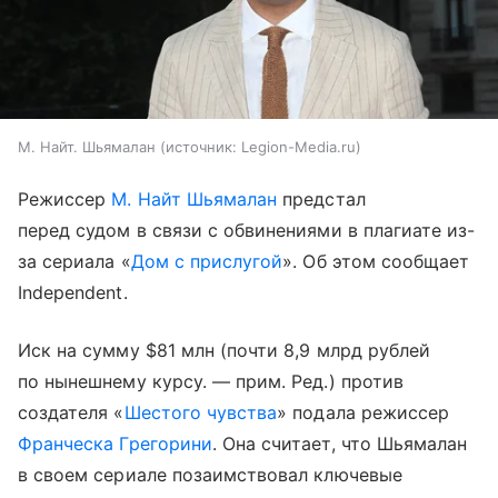
М. Найт. Шьямалан
источник:
Legion-Media.ru
Режиссер
М. Найт Шьямалан
предстал
перед судом в связи с обвинениями в плагиате из-
за сериала «
Дом с прислугой
». Об этом сообщает
Independent.
Иск на сумму $81 млн (почти 8,9 млрд рублей
по нынешнему курсу. — прим. Ред.) против
создателя «
Шестого чувства
» подала режиссер
Франческа Грегорини
. Она считает, что Шьямалан
в своем сериале позаимствовал ключевые