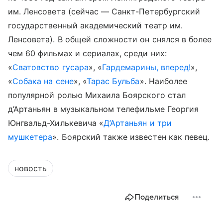
им. Ленсовета (сейчас — Санкт-Петербургский
государственный академический театр им.
Ленсовета). В общей сложности он снялся в более
чем 60 фильмах и сериалах, среди них:
«
Сватовство гусара
», «
Гардемарины, вперед!
»,
«
Собака на сене
», «
Тарас Бульба
». Наиболее
популярной ролью Михаила Боярского стал
д’Артаньян в музыкальном телефильме Георгия
Юнгвальд-Хилькевича «
Д’Артаньян и три
мушкетера
». Боярский также известен как певец.
новость
Поделиться