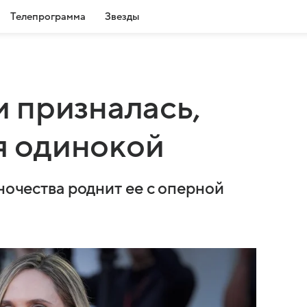
Телепрограмма
Звезды
 призналась,
бя одинокой
иночества роднит ее с оперной