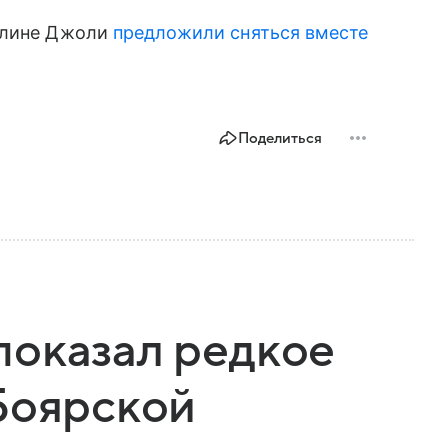
желине Джоли
предложили сняться вместе
Поделиться
показал редкое
Боярской