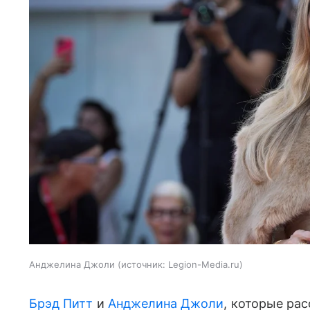
Анджелина Джоли
источник:
Legion-Media.ru
Брэд Питт
и
Анджелина Джоли
, которые рас