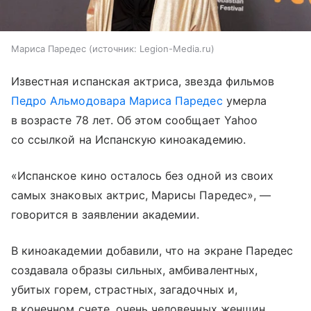
Мариса Паредес
источник:
Legion-Media.ru
Известная испанская актриса, звезда фильмов
Педро Альмодовара
Мариса Паредес
умерла
в возрасте 78 лет. Об этом сообщает Yahoo
со ссылкой на Испанскую киноакадемию.
«Испанское кино осталось без одной из своих
самых знаковых актрис, Марисы Паредес», —
говорится в заявлении академии.
В киноакадемии добавили, что на экране Паредес
создавала образы сильных, амбивалентных,
убитых горем, страстных, загадочных и,
в конечном счете, очень человечных женщин.