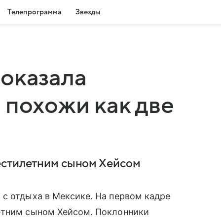
Телепрограмма
Звезды
оказала
 похожи как две
естилетним сыном Хейсом
 с отдыха в Мексике. На первом кадре
етним сыном Хейсом. Поклонники