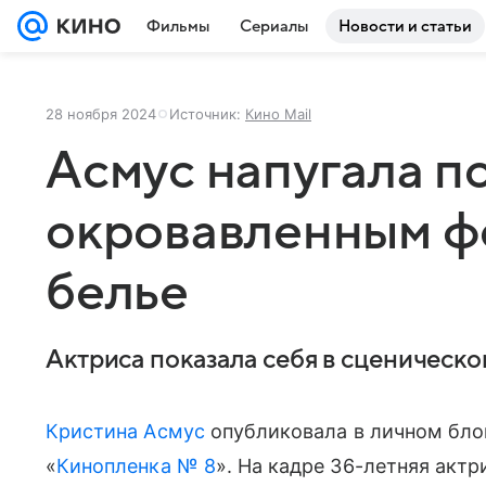
Фильмы
Сериалы
Новости и статьи
28 ноября 2024
Источник:
Кино Mail
Асмус напугала п
окровавленным ф
белье
Актриса показала себя в сценическо
Кристина Асмус
опубликовала в личном бло
«
Кинопленка № 8
». На кадре 36-летняя акт