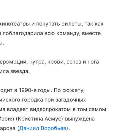
кинотеатры и покупать билеты, так как
е поблагодарила всю команду, вместе
ы.
перэмоций, нутра, крови, секса и нога
ила звезда.
дит в 1990-е годы. По сюжету,
ийского городка при загадочных
ама владеет видеопрокатом в том самом
 Мария (Кристина Асмус) вынуждена
арова (
Даниил Воробьев
).