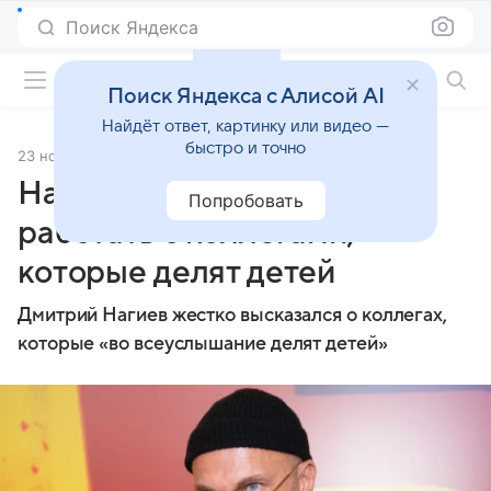
Поиск Яндекса
Фильмы онлайн
Поиск Яндекса с Алисой AI
Найдёт ответ, картинку или видео —
быстро и точно
23 ноября 2024
Источник:
super.ru
Нагиев заявил, что не хочет
Попробовать
работать с коллегами,
которые делят детей
Дмитрий Нагиев жестко высказался о коллегах,
которые «во всеуслышание делят детей»