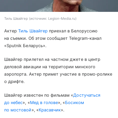
Тиль Швайгер
источник:
Legion-Media.ru
Актер
Тиль Швайгер
приехал в Белоруссию
на съемки. Об этом сообщает Telegram-канал
«Sputnik Беларусь».
Швайгер прилетел на частном джете в центр
деловой авиации на территории минского
аэропорта. Актер примет участие в промо-ролике
о дрифте.
Швайгер известен по фильмам «
Достучаться
до небес
», «
Мед в голове
», «
Босиком
по мостовой
», «
Красавчик
».