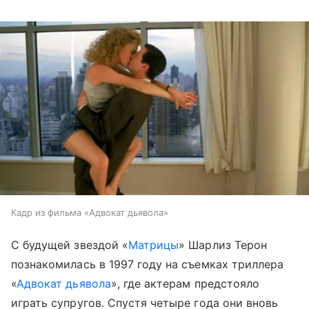
Кадр из фильма «Адвокат дьявола»
С будущей звездой «
Матрицы
» Шарлиз Терон
познакомилась в 1997 году на съемках триллера
«
Адвокат дьявола
», где актерам предстояло
играть супругов. Спустя четыре года они вновь