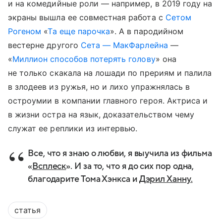
и на комедийные роли — например, в 2019 году на
экраны вышла ее совместная работа с
Сетом
Рогеном
«
Та еще парочка
». А в пародийном
вестерне другого
Сета — МакФарлейна
—
«
Миллион способов потерять голову
» она
не только скакала на лошади по прериям и палила
в злодеев из ружья, но и лихо упражнялась в
остроумии в компании главного героя. Актриса и
в жизни остра на язык, доказательством чему
служат ее реплики из интервью.
Все, что я знаю о любви, я выучила из фильма
«
Всплеск
». И за то, что я до сих пор одна,
благодарите Тома Хэнкса и
Дэрил Ханну.
статья