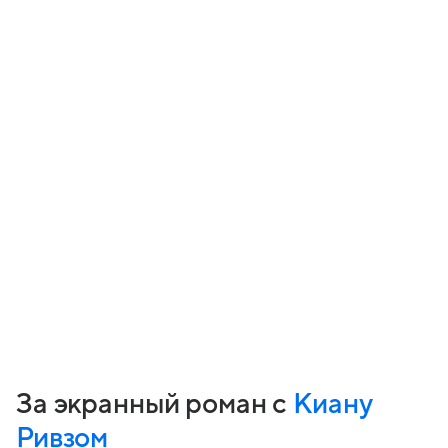
За экранный роман с
Киану
Ривзом