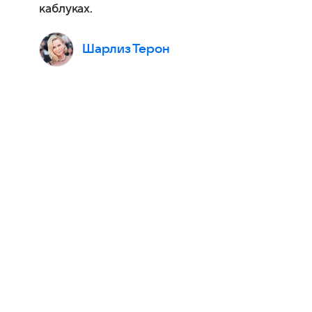
каблуках.
Шарлиз Терон