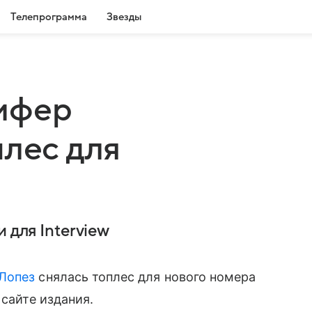
Телепрограмма
Звезды
ифер
плес для
 для Interview
Лопез
снялась топлес для нового номера
 сайте издания.