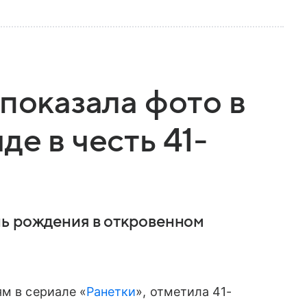
 показала фото в
е в честь 41-
нь рождения в откровенном
ям в сериале «
Ранетки
», отметила 41-