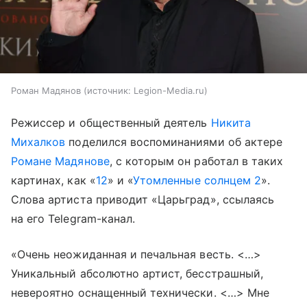
Роман Мадянов
источник:
Legion-Media.ru
Режиссер и общественный деятель
Никита
Михалков
поделился воспоминаниями об актере
Романе Мадянове
, с которым он работал в таких
картинах, как «
12
» и «
Утомленные солнцем 2
».
Слова артиста приводит «Царьград», ссылаясь
на его Telegram-канал.
«Очень неожиданная и печальная весть. <…>
Уникальный абсолютно артист, бесстрашный,
невероятно оснащенный технически. <…> Мне