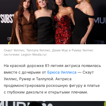
Скаут Уиллис, Таллула Уиллис, Деми Мур и Румер Уиллис
источник:
Legion-Media.ru
На красной дорожке 61-летняя актриса появилась
вместе с дочерьми от
Брюса Уиллиса
— Скаут
Уиллис, Румер и Таллулой. Актриса
продемонстрировала роскошную фигуру в платье
с глубоким декольте и открытыми плечами.