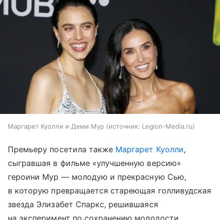
Маргарет Куолли и Деми Мур
источник:
Legion-Media.ru
Премьеру посетила также
Маргарет Куолли
,
сыгравшая в фильме «улучшенную версию»
героини Мур — молодую и прекрасную Сью,
в которую превращается стареющая голливудская
звезда Элизабет Спаркс, решившаяся
на эксперимент по сохранению молодости