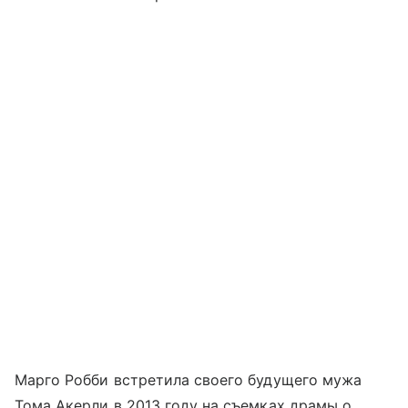
Марго Робби встретила своего будущего мужа
Тома Акерли в 2013 году на съемках драмы о