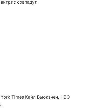
 актрис совпадут.
York Times Кайл Бьюкэнен, HBO
ы.