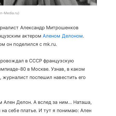
on-Media.ru
урналист Александр Митрошенков
анцузским актером
Аленом Делоном
.
м он поделился с mk.ru.
опровождал в СССР французскую
мпиаде-80 в Москве. Узнав, в каком
, журналист поспешил навестить его
м Ален Делон. А вслед за ним… Наташа,
на себе платье. И тут я понимаю: Ален