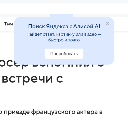
Телепрограмма
Звезды
Поиск Яндекса с Алисой AI
Найдёт ответ, картинку или видео —
быстро и точно
Попробовать
юсер вспомнил о
 встречи с
 приезде французского актера в