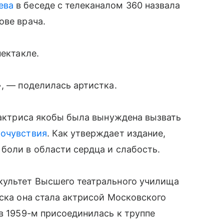
ева
в беседе с телеканалом 360 назвала
ове врача.
пектакле.
», — поделилась артистка.
о актриса якобы была вынуждена вызвать
мочувствия
. Как утверждает издание,
 боли в области сердца и слабость.
культет Высшего театрального училища
уска она стала актрисой Московского
 в 1959-м присоединилась к труппе