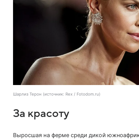
Шарлиз Терон
источник:
Rex / Fotodom.ru
За красоту
Выросшая на ферме среди дикой южноафри