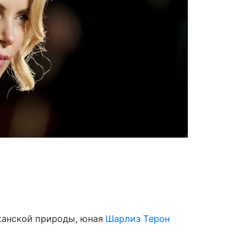
канской природы, юная
Шарлиз Терон