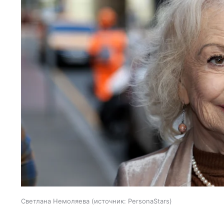
Светлана Немоляева
источник:
PersonaStars