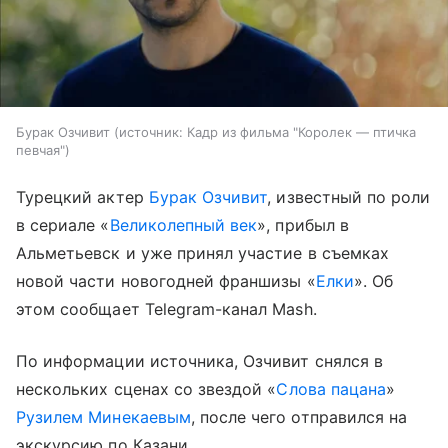
Бурак Озчивит
источник:
Кадр из фильма "Королек — птичка
певчая"
Турецкий актер
Бурак Озчивит
, известный по роли
в сериале «
Великолепный век
», прибыл в
Альметьевск и уже принял участие в съемках
новой части новогодней франшизы «
Елки
». Об
этом сообщает Telegram-канал Mash.
По информации источника, Озчивит снялся в
нескольких сценах со звездой «
Слова пацана
»
Рузилем Минекаевым
, после чего отправился на
экскурсию по Казани.