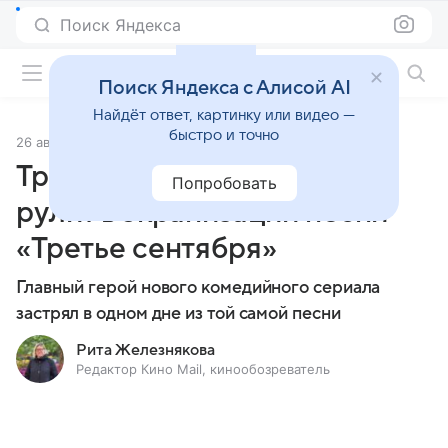
Поиск Яндекса
Фильмы онлайн
Поиск Яндекса с Алисой AI
Найдёт ответ, картинку или видео —
быстро и точно
26 августа 2024
Источник:
Кино Mail
Трейлер дня: Шуфутинский
Попробовать
рулит в экранизации песни
«Третье сентября»
Главный герой нового комедийного сериала
застрял в одном дне из той самой песни
Рита Железнякова
Редактор Кино Mail, кинообозреватель