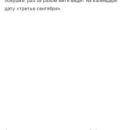
ловушке: раз за разом Витя видит на календаре
дату «третье сентября».