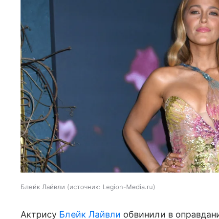
Блейк Лайвли
источник:
Legion-Media.ru
Актрису
Блейк Лайвли
обвинили в оправдани