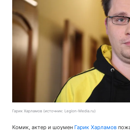
Гарик Харламов
источник:
Legion-Media.ru
Комик, актер и шоумен
Гарик Харламов
пожа