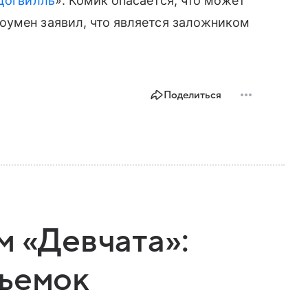
Догвилль
». Комик опасается, что может
оумен заявил, что является заложником
Поделиться
м «Девчата»:
съемок