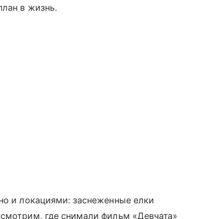
план в жизнь.
но и локациями: заснеженные елки
ссмотрим, где снимали фильм «Девчата»