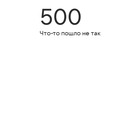
500
Что-то пошло не так