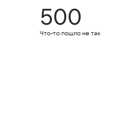
500
Что-то пошло не так