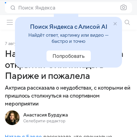
Поиск Яндекса
Фильмы онлайн
Поиск Яндекса с Алисой AI
Найдёт ответ, картинку или видео —
быстро и точно
7 августа 2024
Источник:
Кино Mail
Наталья Бардо побывала на
Попробовать
открытии Олимпиады в
Париже и пожалела
Актриса рассказала о неудобствах, с которыми ей
пришлось столкнуться на спортивном
мероприятии
Анастасия Бурдужа
Селебрити-редактор
Наталья Бардо
рассказала, что специально