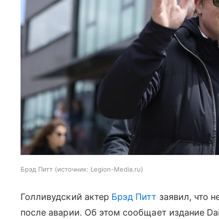
Брэд Питт
источник:
Legion-Media.ru
Голливудский актер
Брэд Питт
заявил, что н
после аварии. Об этом сообщает издание Dail