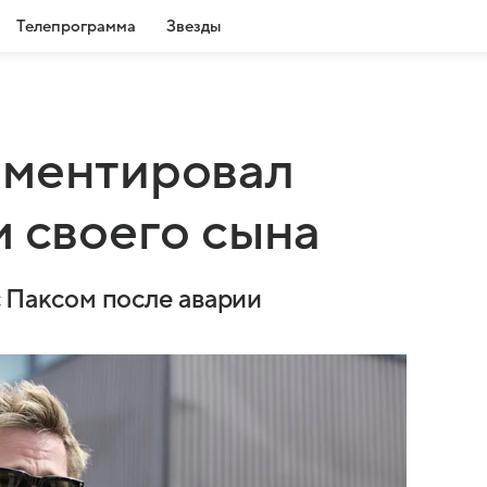
Телепрограмма
Звезды
мментировал
м своего сына
 с Паксом после аварии