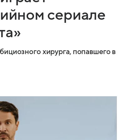
дийном сериале
та»
бициозного хирурга, попавшего в