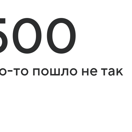
500
о-то пошло не так